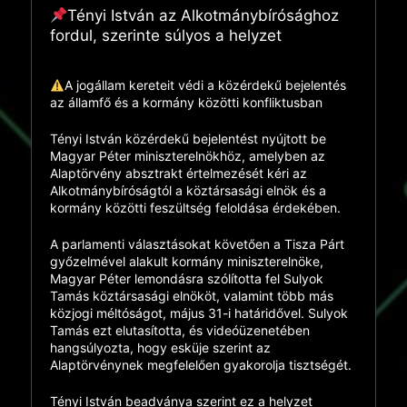
Tényi István az Alkotmánybírósághoz
fordul, szerinte súlyos a helyzet
A jogállam kereteit védi a közérdekű bejelentés
az államfő és a kormány közötti konfliktusban
Tényi István közérdekű bejelentést nyújtott be
Magyar Péter miniszterelnökhöz, amelyben az
Alaptörvény absztrakt értelmezését kéri az
Alkotmánybíróságtól a köztársasági elnök és a
kormány közötti feszültség feloldása érdekében.
A parlamenti választásokat követően a Tisza Párt
győzelmével alakult kormány miniszterelnöke,
Magyar Péter lemondásra szólította fel Sulyok
Tamás köztársasági elnököt, valamint több más
közjogi méltóságot, május 31-i határidővel. Sulyok
Tamás ezt elutasította, és videóüzenetében
hangsúlyozta, hogy esküje szerint az
Alaptörvénynek megfelelően gyakorolja tisztségét.
Tényi István beadványa szerint ez a helyzet