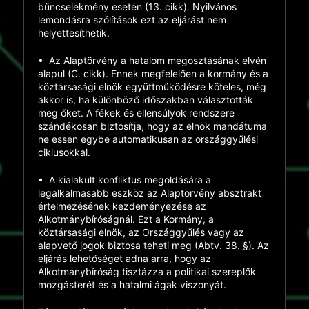
bűncselekmény esetén (13. cikk). Nyilvános
lemondásra szólítások ezt az eljárást nem
helyettesíthetik.
•
Az Alaptörvény
a hatalom megosztásának elvén
alapul (C. cikk). Ennek megfelelően a kormány és a
köztársasági elnök együttműködésre köteles, még
akkor is, ha különböző időszakban választották
meg őket. A fékek és ellensúlyok rendszere
szándékosan biztosítja, hogy az elnök mandátuma
ne essen egybe automatikusan az országgyűlési
ciklusokkal.
•
A kialakult konfliktus megoldására a
legalkalmasabb eszköz
az Alaptörvény absztrakt
értelmezésének kezdeményezése az
Alkotmánybíróságnál. Ezt a Kormány, a
köztársasági elnök, az Országgyűlés vagy az
alapvető jogok biztosa teheti meg (Abtv. 38. §). Az
eljárás lehetőséget adna arra, hogy az
Alkotmánybíróság tisztázza a politikai szereplők
mozgásterét és a hatalmi ágak viszonyát.