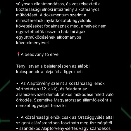
súlyosan ellentmondásos, és veszélyezteti a
köztársasági elnöki intézmény alkotmányos
működését. A dokumentum szerint a
miniszterelnöki nyilatkozatok egyoldalú
követeléseket fogalmaznak meg, amelyek nem
egyeztethetők össze a hatalmi ágak
együttműködésének alkotmányos
követelményével.
A beadvány fő érvei
Tényi István a bejelentésben az alábbi
kulcspontokra hívja fel a figyelmet:
•
Az Alaptörvény szerint a köztársasági elnök
sérthetetlen
(12. cikk), és feladata az
államszervezet demokratikus működése felett való
őrködés. Személye Magyarország államfőjeként a
nemzet egységét fejezi ki.
•
A köztársasági elnök csak az Országgyűlés által,
szigorú eljárásrendben fosztható meg tisztségétől
– szándékos Alaptörvény-sértés vagy szándékos