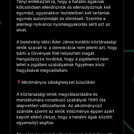
Tényi emlékeztet rá, hogy a hatalmi ágaknak
kölcsönösen ellenőrizniük és ellensúlyozniuk kell
egymást, ugyanakkor tiszteletben kell tartaniuk
egymás autonómiáját és döntéseit. Szerinte a
jelenlegi nyilvános nyomásgyakorlás sérti ezt az
elvet.
A beadvány idézi Áder János korábbi köztársasági
elnök szavait is: a demokrácia nem jelenti azt, hogy
bárki a törvények fölé helyezheti magát.
Hangsúlyozza továbbá, hogy a jogállamot nem
lehet a jogállam szabályainak figyelmen kívül
hagyásával megvalósítani.
Alkotmányos válsághelyzet küszöbén
A köztársasági elnök megválasztására és
mandátumára vonatkozó szabályok 1990 óta
alapvetően változatlanok. Az alkotmányozó
szándék szerint az elnök intézménye éppen azért
kapott eltérő ciklust, hogy a hatalmi ágak közötti
egyensúlyt segítse.